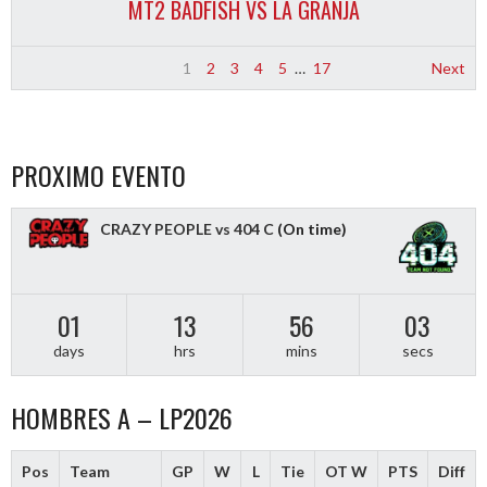
MT2 BADFISH VS LA GRANJA
1
2
3
4
5
…
17
Next
PROXIMO EVENTO
CRAZY PEOPLE vs 404 C
(On time)
01
13
56
02
days
hrs
mins
secs
HOMBRES A – LP2026
Pos
Team
GP
W
L
Tie
OT W
PTS
Diff