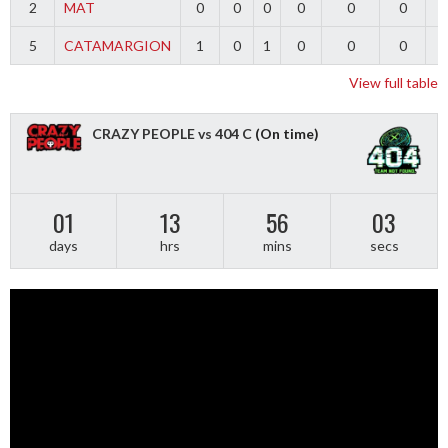
2
MAT
0
0
0
0
0
0
5
CATAMARGION
1
0
1
0
0
0
-
View full table
CRAZY PEOPLE vs 404 C
(On time)
01
13
56
02
days
hrs
mins
secs