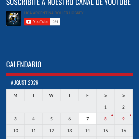
SUSCRIBITE A NUESTRO CANAL DE YOUTUBE
CALENDARIO
AUGUST 2026
M
T
W
T
F
S
S
1
2
3
4
5
6
7
8
9
10
11
12
13
14
15
16