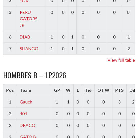
3
FOX
0
0
0
0
0
0
0
3
PERU
0
0
0
0
0
0
0
GATORS
JR
6
DIAB
1
0
1
0
0
0
-1
7
SHANGO
1
0
1
0
0
0
-2
View full table
HOMBRES B – LP2026
Pos
Team
GP
W
L
Tie
OT W
PTS
Diff
1
Gauch
1
1
0
0
0
3
2
2
404
0
0
0
0
0
0
0
2
DRACO
0
0
0
0
0
0
0
2
GATO B
0
0
0
0
0
0
0