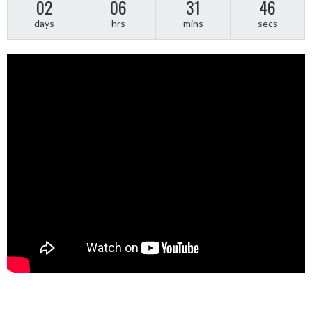
02
06
31
45
days
hrs
mins
secs