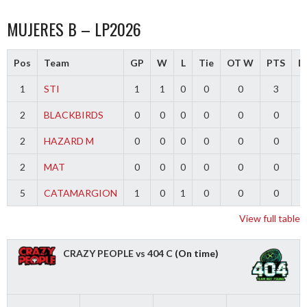
MUJERES B – LP2026
Pos
Team
GP
W
L
Tie
OT W
PTS
Di
1
STI
1
1
0
0
0
3
2
BLACKBIRDS
0
0
0
0
0
0
2
HAZARD M
0
0
0
0
0
0
2
MAT
0
0
0
0
0
0
5
CATAMARGION
1
0
1
0
0
0
-
View full table
CRAZY PEOPLE vs 404 C
(On time)