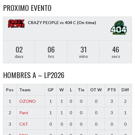
PROXIMO EVENTO
CRAZY PEOPLE vs 404 C
(On time)
02
06
31
45
days
hrs
mins
secs
HOMBRES A – LP2026
Pos
Team
GP
W
L
Tie
OT W
PTS
Diff
1
OZONO
1
1
0
0
0
3
2
2
Pant
1
1
0
0
0
3
1
3
CAT
0
0
0
0
0
0
0