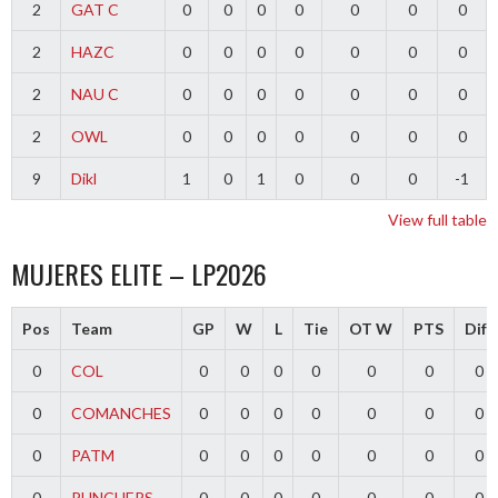
2
GAT C
0
0
0
0
0
0
0
2
HAZC
0
0
0
0
0
0
0
2
NAU C
0
0
0
0
0
0
0
2
OWL
0
0
0
0
0
0
0
9
Dikl
1
0
1
0
0
0
-1
View full table
MUJERES ELITE – LP2026
Pos
Team
GP
W
L
Tie
OT W
PTS
Diff
0
COL
0
0
0
0
0
0
0
0
COMANCHES
0
0
0
0
0
0
0
0
PATM
0
0
0
0
0
0
0
0
PUNCHERS
0
0
0
0
0
0
0