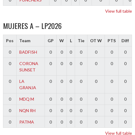
View full table
MUJERES A – LP2026
Pos
Team
GP
W
L
Tie
OT W
PTS
Diff
0
BADFISH
0
0
0
0
0
0
0
0
CORONA
0
0
0
0
0
0
0
SUNSET
0
LA
0
0
0
0
0
0
0
GRANJA
0
MDQ M
0
0
0
0
0
0
0
0
NQN RH
0
0
0
0
0
0
0
0
PATMA
0
0
0
0
0
0
0
View full table