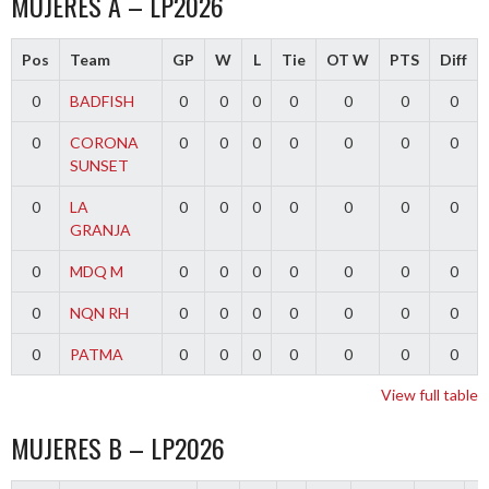
MUJERES A – LP2026
Pos
Team
GP
W
L
Tie
OT W
PTS
Diff
0
BADFISH
0
0
0
0
0
0
0
0
CORONA
0
0
0
0
0
0
0
SUNSET
0
LA
0
0
0
0
0
0
0
GRANJA
0
MDQ M
0
0
0
0
0
0
0
0
NQN RH
0
0
0
0
0
0
0
0
PATMA
0
0
0
0
0
0
0
View full table
MUJERES B – LP2026