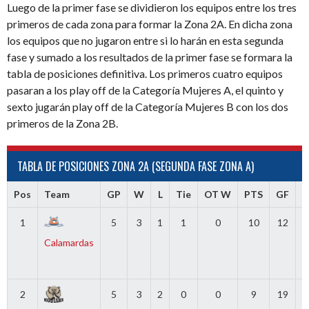
Luego de la primer fase se dividieron los equipos entre los tres
primeros de cada zona para formar la Zona 2A. En dicha zona
los equipos que no jugaron entre si lo harán en esta segunda
fase y sumado a los resultados de la primer fase se formara la
tabla de posiciones definitiva. Los primeros cuatro equipos
pasaran a los play off de la Categoría Mujeres A, el quinto y
sexto jugarán play off de la Categoría Mujeres B con los dos
primeros de la Zona 2B.
TABLA DE POSICIONES ZONA 2A (SEGUNDA FASE ZONA A)
Pos
Team
GP
W
L
Tie
OT W
PTS
GF
1
5
3
1
1
0
10
12
Calamardas
2
5
3
2
0
0
9
19