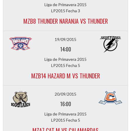
Liga de Primavera 2015
LP2015 Fecha 3
MZB8 THUNDER NARANJA VS THUNDER
19/09/2015
14:00
Liga de Primavera 2015
LP2015 Fecha 5
MZB14 HAZARD M VS THUNDER
20/09/2015
16:00
Liga de Primavera 2015
LP2015 Fecha 5
MZA7 CAT M VS CALAMARDAS