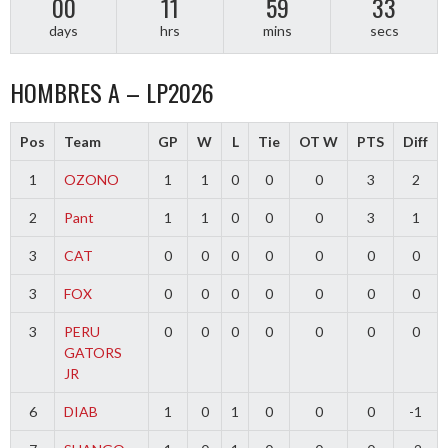
00
11
59
33
days
hrs
mins
secs
HOMBRES A – LP2026
Pos
Team
GP
W
L
Tie
OT W
PTS
Diff
1
OZONO
1
1
0
0
0
3
2
2
Pant
1
1
0
0
0
3
1
3
CAT
0
0
0
0
0
0
0
3
FOX
0
0
0
0
0
0
0
3
PERU
0
0
0
0
0
0
0
GATORS
JR
6
DIAB
1
0
1
0
0
0
-1