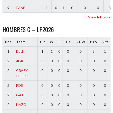
9
PANB
1
0
1
0
0
0
-3
View full table
HOMBRES C – LP2026
Pos
Team
GP
W
L
Tie
OT W
PTS
Diff
1
Dash
1
1
0
0
0
3
1
2
404C
0
0
0
0
0
0
0
2
CRAZY
0
0
0
0
0
0
0
PEOPLE
2
FOS
0
0
0
0
0
0
0
2
GAT C
0
0
0
0
0
0
0
2
HAZC
0
0
0
0
0
0
0