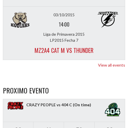
03/10/2015
14:00
Liga de Primavera 2015
LP2015 Fecha 7
MZ2A4 CAT M VS THUNDER
View all events
PROXIMO EVENTO
CRAZY PEOPLE vs 404 C
(On time)