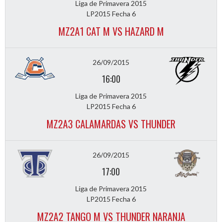
Liga de Primavera 2015
LP2015 Fecha 6
MZ2A1 CAT M VS HAZARD M
26/09/2015
16:00
Liga de Primavera 2015
LP2015 Fecha 6
MZ2A3 CALAMARDAS VS THUNDER
26/09/2015
17:00
Liga de Primavera 2015
LP2015 Fecha 6
MZ2A2 TANGO M VS THUNDER NARANJA