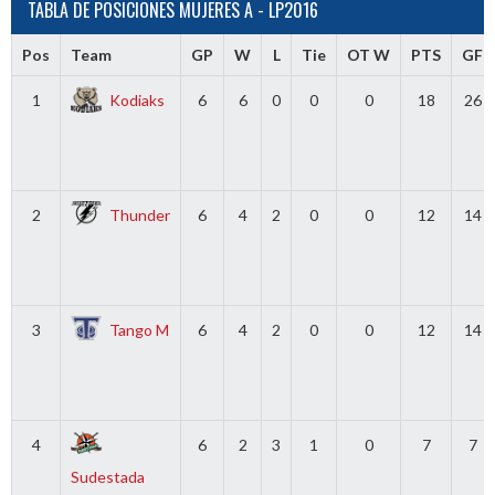
TABLA DE POSICIONES MUJERES A - LP2016
Pos
Team
GP
W
L
Tie
OT W
PTS
GF
1
Kodiaks
6
6
0
0
0
18
26
2
Thunder
6
4
2
0
0
12
14
3
Tango M
6
4
2
0
0
12
14
4
6
2
3
1
0
7
7
Sudestada