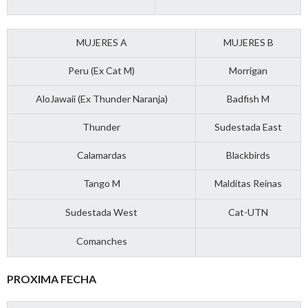
MUJERES A
MUJERES B
Peru (Ex Cat M)
Morrigan
AloJawaii (Ex Thunder Naranja)
Badfish M
Thunder
Sudestada East
Calamardas
Blackbirds
Tango M
Malditas Reinas
Sudestada West
Cat-UTN
Comanches
PROXIMA FECHA