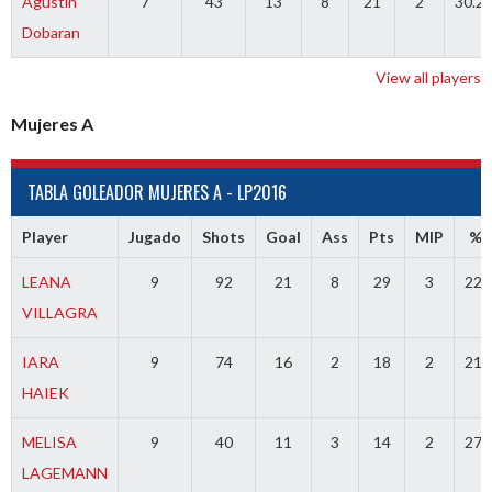
Agustin
7
43
13
8
21
2
30.2
Dobaran
View all players
Mujeres A
TABLA GOLEADOR MUJERES A - LP2016
Player
Jugado
Shots
Goal
Ass
Pts
MIP
% E
LEANA
9
92
21
8
29
3
22.
VILLAGRA
IARA
9
74
16
2
18
2
21.
HAIEK
MELISA
9
40
11
3
14
2
27.
LAGEMANN