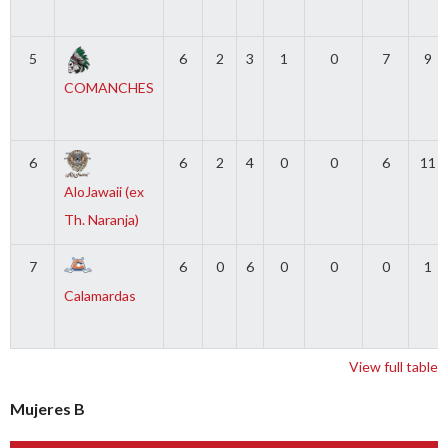
5
6
2
3
1
0
7
9
COMANCHES
6
6
2
4
0
0
6
11
AloJawaii (ex
Th. Naranja)
7
6
0
6
0
0
0
1
Calamardas
View full table
Mujeres B