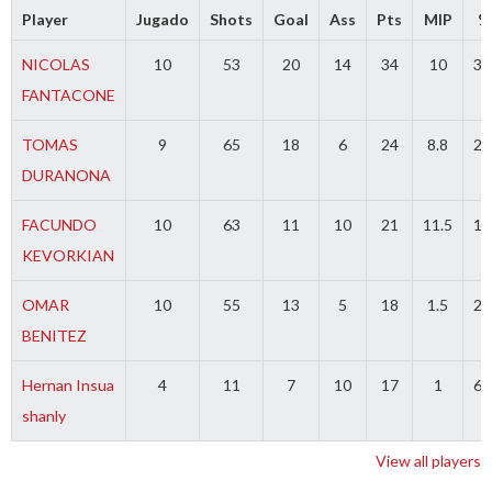
Player
Jugado
Shots
Goal
Ass
Pts
MIP
%
NICOLAS
10
53
20
14
34
10
37
FANTACONE
TOMAS
9
65
18
6
24
8.8
27
DURANONA
FACUNDO
10
63
11
10
21
11.5
17
KEVORKIAN
OMAR
10
55
13
5
18
1.5
23
BENITEZ
Hernan Insua
4
11
7
10
17
1
63
shanly
View all players