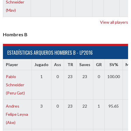
Schneider
(Mav)
View all players
Hombres B
ESTADÍSTICAS ARQUEROS HOMBRES B - LP2016
Player
Jugado
Ass
TR
Saves
GR
SV%
MI
Pablo
1
0
23
23
0
100.00
0
Schneider
(Peru Gat)
Andres
3
0
23
22
1
95.65
0
Felipe Leyva
(Ake)