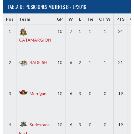
TABLA DE POSICIONES MUJERES B - LP2016
Pos
Team
GP
W
L
Tie
OT W
PTS
G
1
10
7
1
1
1
24
3
CATAMARGION
2
BADFISH
10
6
2
1
1
21
2
3
Morrigan
10
6
3
0
0
19
2
4
Sudestada
10
6
3
0
0
19
2
East