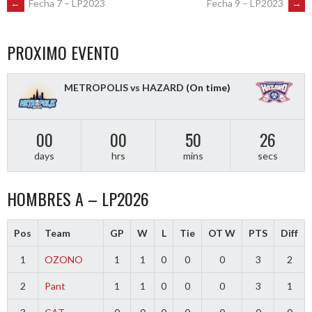
POST
←
Fecha 7 – LP2023
Fecha 9 – LP2023
→
NAVIGATION
PROXIMO EVENTO
METROPOLIS vs HAZARD
(On time)
00
00
50
26
days
hrs
mins
secs
HOMBRES A – LP2026
Pos
Team
GP
W
L
Tie
OT W
PTS
Diff
1
OZONO
1
1
0
0
0
3
2
2
Pant
1
1
0
0
0
3
1