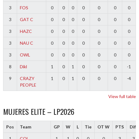
3
FOS
0
0
0
0
0
0
0
3
GAT C
0
0
0
0
0
0
0
3
HAZC
0
0
0
0
0
0
0
3
NAU C
0
0
0
0
0
0
0
3
OWL
0
0
0
0
0
0
0
8
Dikl
1
0
1
0
0
0
-1
9
CRAZY
1
0
1
0
0
0
-4
PEOPLE
View full table
MUJERES ELITE – LP2026
Pos
Team
GP
W
L
Tie
OT W
PTS
Diff
1
COL
1
1
0
0
0
3
3