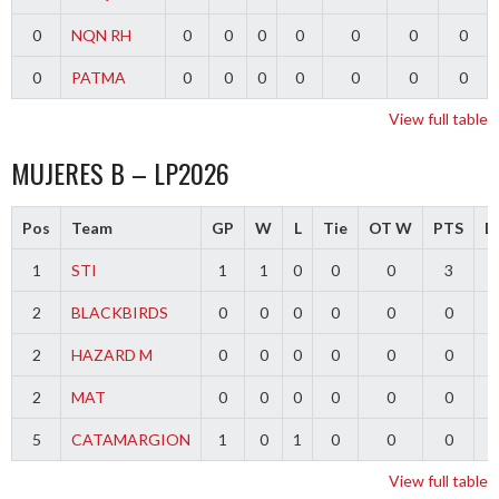
0
NQN RH
0
0
0
0
0
0
0
0
PATMA
0
0
0
0
0
0
0
View full table
MUJERES B – LP2026
Pos
Team
GP
W
L
Tie
OT W
PTS
Di
1
STI
1
1
0
0
0
3
2
BLACKBIRDS
0
0
0
0
0
0
2
HAZARD M
0
0
0
0
0
0
2
MAT
0
0
0
0
0
0
5
CATAMARGION
1
0
1
0
0
0
-
View full table