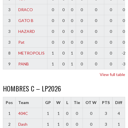
3
DRACO
0
0
0
0
0
0
0
3
GATO B
0
0
0
0
0
0
0
3
HAZARD
0
0
0
0
0
0
0
3
Pat
0
0
0
0
0
0
0
8
METROPOLIS
1
0
1
0
0
0
-2
9
PANB
1
0
1
0
0
0
-3
View full table
HOMBRES C – LP2026
Pos
Team
GP
W
L
Tie
OT W
PTS
Diff
1
404C
1
1
0
0
0
3
4
2
Dash
1
1
0
0
0
3
1