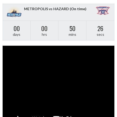
METROPOLIS vs HAZARD
(On time)
00
00
50
26
days
hrs
mins
secs