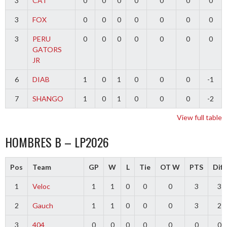
3
CAT
0
0
0
0
0
0
0
3
FOX
0
0
0
0
0
0
0
3
PERU
0
0
0
0
0
0
0
GATORS
JR
6
DIAB
1
0
1
0
0
0
-1
7
SHANGO
1
0
1
0
0
0
-2
View full table
HOMBRES B – LP2026
Pos
Team
GP
W
L
Tie
OT W
PTS
Diff
1
Veloc
1
1
0
0
0
3
3
2
Gauch
1
1
0
0
0
3
2
3
404
0
0
0
0
0
0
0