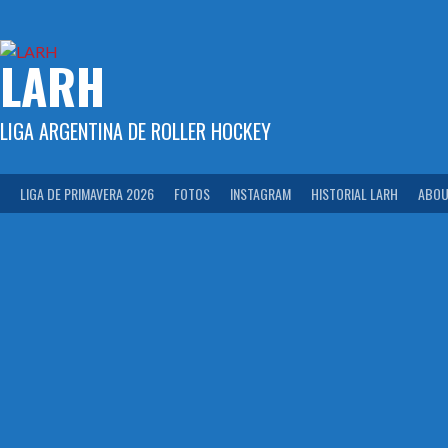
Skip
to
content
LARH
LIGA ARGENTINA DE ROLLER HOCKEY
LIGA DE PRIMAVERA 2026
FOTOS
INSTAGRAM
HISTORIAL LARH
ABOU