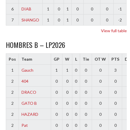
6
DIAB
1
0
1
0
0
0
-1
7
SHANGO
1
0
1
0
0
0
-2
View full table
HOMBRES B – LP2026
Pos
Team
GP
W
L
Tie
OT W
PTS
Di
1
Gauch
1
1
0
0
0
3
2
2
404
0
0
0
0
0
0
0
2
DRACO
0
0
0
0
0
0
0
2
GATO B
0
0
0
0
0
0
0
2
HAZARD
0
0
0
0
0
0
0
2
Pat
0
0
0
0
0
0
0