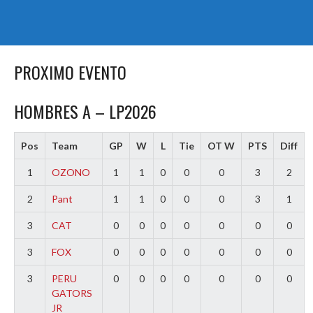
PROXIMO EVENTO
HOMBRES A – LP2026
Pos
Team
GP
W
L
Tie
OT W
PTS
Diff
1
OZONO
1
1
0
0
0
3
2
2
Pant
1
1
0
0
0
3
1
3
CAT
0
0
0
0
0
0
0
3
FOX
0
0
0
0
0
0
0
3
PERU
0
0
0
0
0
0
0
GATORS
JR