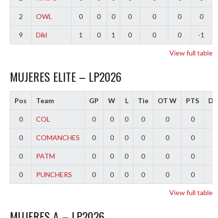
2
OWL
0
0
0
0
0
0
0
9
Dikl
1
0
1
0
0
0
-1
View full table
MUJERES ELITE – LP2026
Pos
Team
GP
W
L
Tie
OT W
PTS
Dif
0
COL
0
0
0
0
0
0
0
0
COMANCHES
0
0
0
0
0
0
0
0
PATM
0
0
0
0
0
0
0
0
PUNCHERS
0
0
0
0
0
0
0
View full table
MUJERES A – LP2026