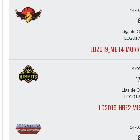
Diff
14/0
4
1
0
Liga de 
0
LO2019
LO2019_MBT4 MORR
0
-4
14/0
1
Liga de 
LO2019
LO2019_HBF2 MI
14/0
1