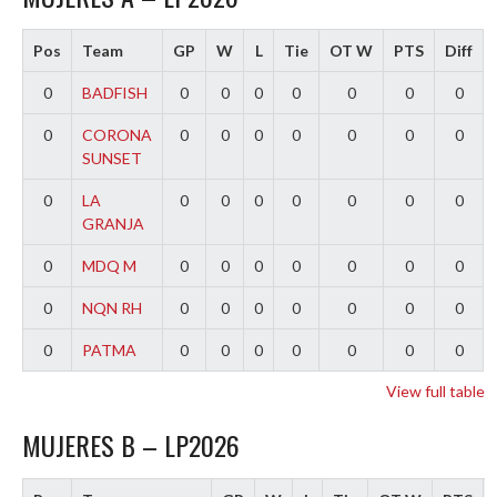
Pos
Team
GP
W
L
Tie
OT W
PTS
Diff
0
BADFISH
0
0
0
0
0
0
0
0
CORONA
0
0
0
0
0
0
0
SUNSET
0
LA
0
0
0
0
0
0
0
GRANJA
0
MDQ M
0
0
0
0
0
0
0
0
NQN RH
0
0
0
0
0
0
0
0
PATMA
0
0
0
0
0
0
0
View full table
MUJERES B – LP2026