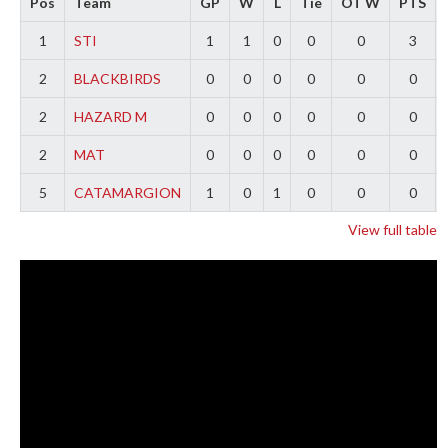
Pos
Team
GP
W
L
Tie
OT W
PTS
1
STI
1
1
0
0
0
3
2
BLACKBIRDS
0
0
0
0
0
0
2
HAZARD M
0
0
0
0
0
0
2
MAT
0
0
0
0
0
0
5
CATAMARGION
1
0
1
0
0
0
View full table