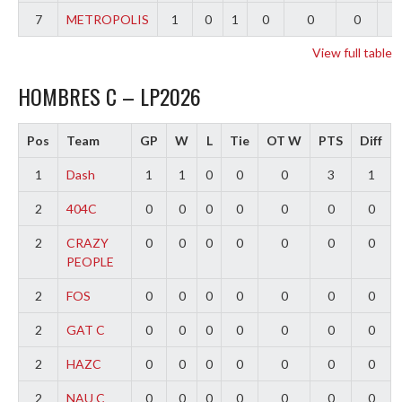
7
METROPOLIS
1
0
1
0
0
0
-
View full table
HOMBRES C – LP2026
Pos
Team
GP
W
L
Tie
OT W
PTS
Diff
1
Dash
1
1
0
0
0
3
1
2
404C
0
0
0
0
0
0
0
2
CRAZY
0
0
0
0
0
0
0
PEOPLE
2
FOS
0
0
0
0
0
0
0
2
GAT C
0
0
0
0
0
0
0
2
HAZC
0
0
0
0
0
0
0
2
NAU C
0
0
0
0
0
0
0