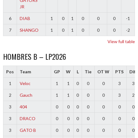
GATORS
JR
6
DIAB
1
0
1
0
0
0
-1
7
SHANGO
1
0
1
0
0
0
-2
View full table
HOMBRES B – LP2026
Pos
Team
GP
W
L
Tie
OT W
PTS
Diff
1
Veloc
1
1
0
0
0
3
3
2
Gauch
1
1
0
0
0
3
2
3
404
0
0
0
0
0
0
0
3
DRACO
0
0
0
0
0
0
0
3
GATO B
0
0
0
0
0
0
0