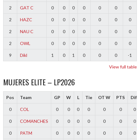
2
GAT C
0
0
0
0
0
0
0
2
HAZC
0
0
0
0
0
0
0
2
NAU C
0
0
0
0
0
0
0
2
OWL
0
0
0
0
0
0
0
9
Dikl
1
0
1
0
0
0
-1
View full table
MUJERES ELITE – LP2026
Pos
Team
GP
W
L
Tie
OT W
PTS
Diff
0
COL
0
0
0
0
0
0
0
0
COMANCHES
0
0
0
0
0
0
0
0
PATM
0
0
0
0
0
0
0