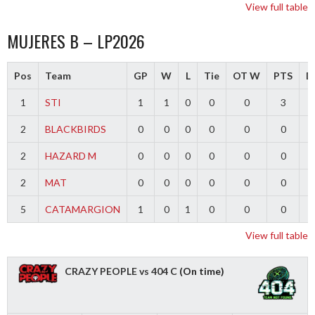
View full table
MUJERES B – LP2026
Pos
Team
GP
W
L
Tie
OT W
PTS
Di
1
STI
1
1
0
0
0
3
2
BLACKBIRDS
0
0
0
0
0
0
2
HAZARD M
0
0
0
0
0
0
2
MAT
0
0
0
0
0
0
5
CATAMARGION
1
0
1
0
0
0
-
View full table
CRAZY PEOPLE vs 404 C
(On time)