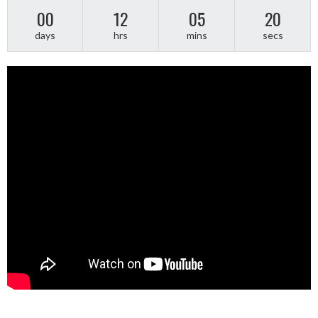
00
12
05
20
days
hrs
mins
secs