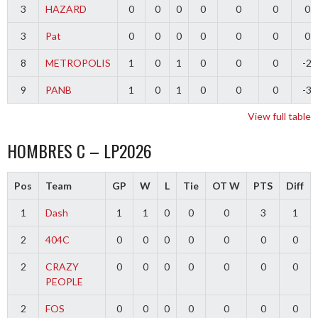
3
HAZARD
0
0
0
0
0
0
0
3
Pat
0
0
0
0
0
0
0
8
METROPOLIS
1
0
1
0
0
0
-2
9
PANB
1
0
1
0
0
0
-3
View full table
HOMBRES C – LP2026
Pos
Team
GP
W
L
Tie
OT W
PTS
Diff
1
Dash
1
1
0
0
0
3
1
2
404C
0
0
0
0
0
0
0
2
CRAZY
0
0
0
0
0
0
0
PEOPLE
2
FOS
0
0
0
0
0
0
0