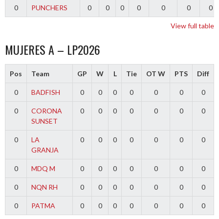
0
PUNCHERS
0
0
0
0
0
0
0
View full table
MUJERES A – LP2026
Pos
Team
GP
W
L
Tie
OT W
PTS
Diff
0
BADFISH
0
0
0
0
0
0
0
0
CORONA
0
0
0
0
0
0
0
SUNSET
0
LA
0
0
0
0
0
0
0
GRANJA
0
MDQ M
0
0
0
0
0
0
0
0
NQN RH
0
0
0
0
0
0
0
0
PATMA
0
0
0
0
0
0
0