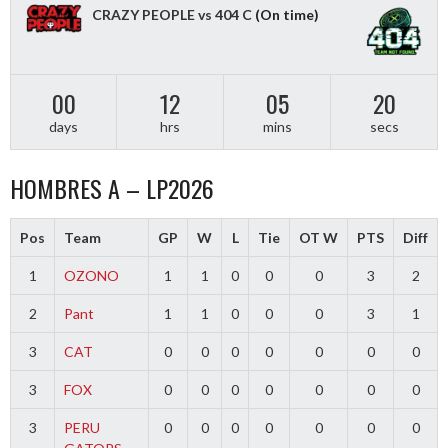
CRAZY PEOPLE vs 404 C
(On time)
00
12
05
20
days
hrs
mins
secs
HOMBRES A – LP2026
Pos
Team
GP
W
L
Tie
OT W
PTS
Diff
1
OZONO
1
1
0
0
0
3
2
2
Pant
1
1
0
0
0
3
1
3
CAT
0
0
0
0
0
0
0
3
FOX
0
0
0
0
0
0
0
3
PERU
0
0
0
0
0
0
0