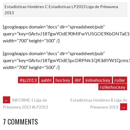
Estadisticas Hombres C
Estadísticas LP2013
Liga de Primavera
2013
[googleapps domain=”docs” dir=”spreadsheet/pub”
query=”key=0ArtvJ18TgwYOdE90MlFwYU5GOE9XbDNTaE1O
width=”700″ height=”500″ /]
[googleapps domain=”docs” dir=”spreadsheet/pub”
query=”key=0ArtvJ18TgwYOdE5pcDRPNk1QR3dlYW1Qcms1dG
width=”700″ height=”500″ /]
#lp2013
aahhl
hockey
iihf
inlinehockey
roller
rollerhockey
POST
←
INFORME 1 Liga de
Estadísticas Hombres B Liga de
Primavera 2013
→
Primavera 2013 #LP2013
NAVIGATION
7 COMMENTS