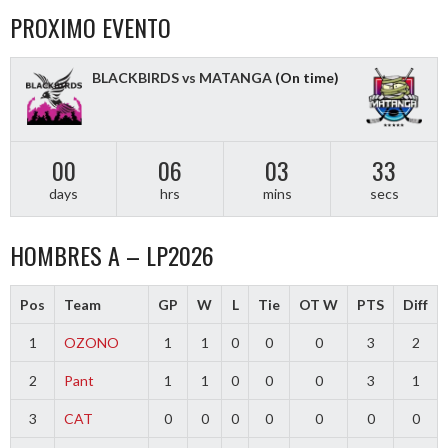
NAVIGATION
PROXIMO EVENTO
BLACKBIRDS vs MATANGA
(On time)
00
06
03
32
days
hrs
mins
secs
HOMBRES A – LP2026
Pos
Team
GP
W
L
Tie
OT W
PTS
Diff
1
OZONO
1
1
0
0
0
3
2
2
Pant
1
1
0
0
0
3
1
3
CAT
0
0
0
0
0
0
0