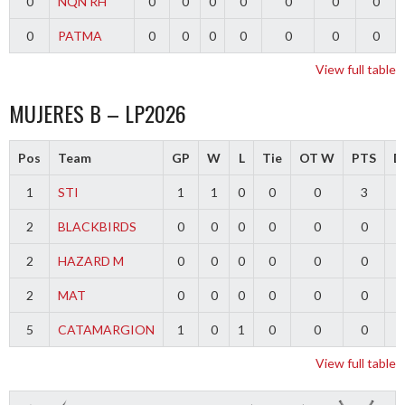
0
NQN RH
0
0
0
0
0
0
0
0
PATMA
0
0
0
0
0
0
0
View full table
MUJERES B – LP2026
Pos
Team
GP
W
L
Tie
OT W
PTS
Di
1
STI
1
1
0
0
0
3
2
BLACKBIRDS
0
0
0
0
0
0
2
HAZARD M
0
0
0
0
0
0
2
MAT
0
0
0
0
0
0
5
CATAMARGION
1
0
1
0
0
0
-
View full table