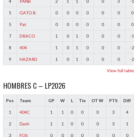
4
PANB
2
1
1
0
0
3
-1
5
GATO B
0
0
0
0
0
0
0
5
Pat
0
0
0
0
0
0
0
7
DRACO
1
0
1
0
0
0
-1
8
404
1
0
1
0
0
0
-2
9
HAZARD
1
0
1
0
0
0
-2
View full table
HOMBRES C – LP2026
Pos
Team
GP
W
L
Tie
OT W
PTS
Diff
1
404C
1
1
0
0
0
3
4
2
Dash
1
1
0
0
0
3
1
3
FOS
0
0
0
0
0
0
0