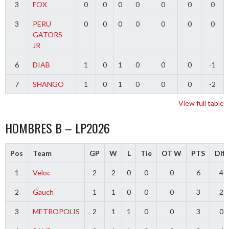
3
FOX
0
0
0
0
0
0
0
3
PERU
0
0
0
0
0
0
0
GATORS
JR
6
DIAB
1
0
1
0
0
0
-1
7
SHANGO
1
0
1
0
0
0
-2
View full table
HOMBRES B – LP2026
Pos
Team
GP
W
L
Tie
OT W
PTS
Diff
1
Veloc
2
2
0
0
0
6
4
2
Gauch
1
1
0
0
0
3
2
3
METROPOLIS
2
1
1
0
0
3
0