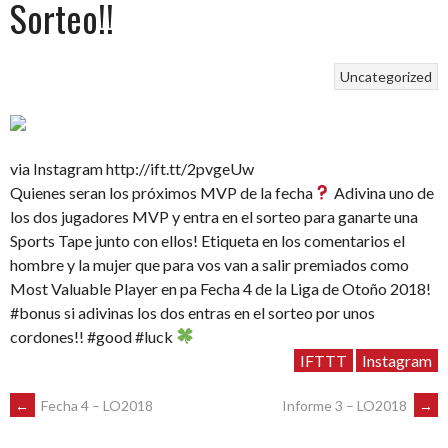
Sorteo!!
Uncategorized
via Instagram http://ift.tt/2pvgeUw
Quienes seran los próximos MVP de la fecha
Adivina uno de
los dos jugadores MVP y entra en el sorteo para ganarte una
Sports Tape junto con ellos! Etiqueta en los comentarios el
hombre y la mujer que para vos van a salir premiados como
Most Valuable Player en pa Fecha 4 de la Liga de Otoño 2018!
#bonus si adivinas los dos entras en el sorteo por unos
cordones!! #good #luck
IFTTT
Instagram
POST
←
Fecha 4 – LO2018
Informe 3 – LO2018
→