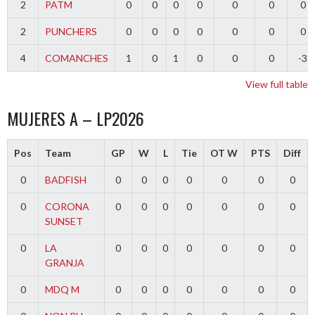
2
PATM
0
0
0
0
0
0
0
2
PUNCHERS
0
0
0
0
0
0
0
4
COMANCHES
1
0
1
0
0
0
-3
View full table
MUJERES A – LP2026
Pos
Team
GP
W
L
Tie
OT W
PTS
Diff
0
BADFISH
0
0
0
0
0
0
0
0
CORONA
0
0
0
0
0
0
0
SUNSET
0
LA
0
0
0
0
0
0
0
GRANJA
0
MDQ M
0
0
0
0
0
0
0