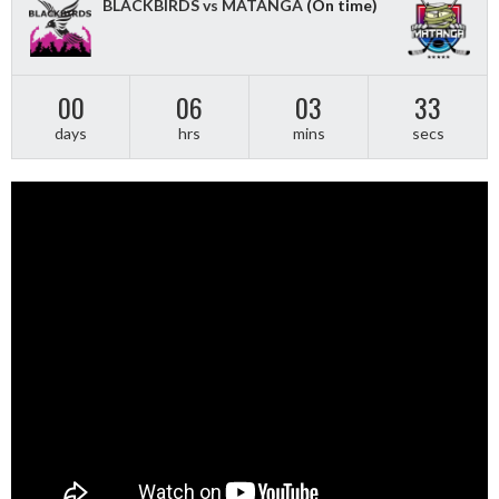
BLACKBIRDS vs MATANGA
(On time)
00
06
03
32
days
hrs
mins
secs