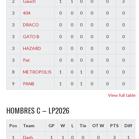
2
Gauch
1
1
0
0
0
3
2
3
404
0
0
0
0
0
0
0
3
DRACO
0
0
0
0
0
0
0
3
GATO B
0
0
0
0
0
0
0
3
HAZARD
0
0
0
0
0
0
0
3
Pat
0
0
0
0
0
0
0
8
METROPOLIS
1
0
1
0
0
0
-
9
PANB
1
0
1
0
0
0
-
View full table
HOMBRES C – LP2026
Pos
Team
GP
W
L
Tie
OT W
PTS
Diff
1
Dash
1
1
0
0
0
3
1