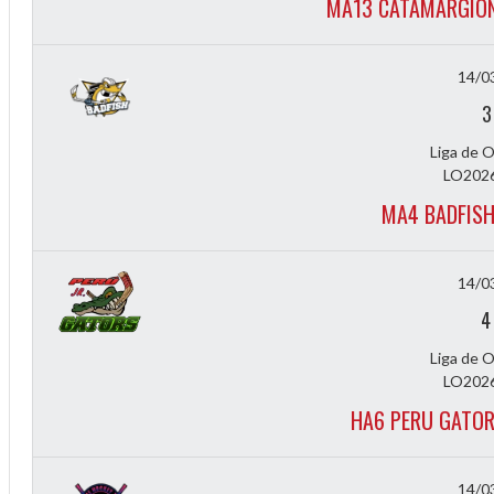
MA13 CATAMARGION
14/0
3
Liga de 
LO2026
MA4 BADFISH
14/0
4
Liga de 
LO2026
HA6 PERU GATOR
14/0