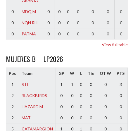
GRANJA
0
MDQ M
0
0
0
0
0
0
0
0
NQN RH
0
0
0
0
0
0
0
0
PATMA
0
0
0
0
0
0
0
View full table
MUJERES B – LP2026
Pos
Team
GP
W
L
Tie
OT W
PTS
1
STI
1
1
0
0
0
3
2
BLACKBIRDS
0
0
0
0
0
0
2
HAZARD M
0
0
0
0
0
0
2
MAT
0
0
0
0
0
0
5
CATAMARGION
1
0
1
0
0
0