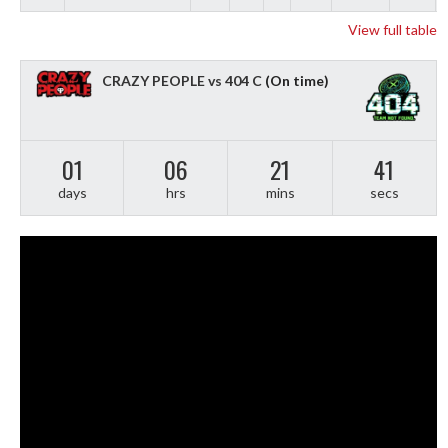
View full table
CRAZY PEOPLE vs 404 C
(On time)
01
06
21
40
days
hrs
mins
secs