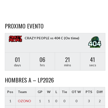
PROXIMO EVENTO
CRAZY PEOPLE vs 404 C
(On time)
01
06
21
40
days
hrs
mins
secs
HOMBRES A – LP2026
Pos
Team
GP
W
L
Tie
OT W
PTS
Diff
1
OZONO
1
1
0
0
0
3
2