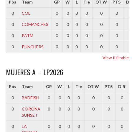
Pos
Team
GP
W
L
Tie
OT W
PTS
Dif
0
COL
0
0
0
0
0
0
0
0
COMANCHES
0
0
0
0
0
0
0
0
PATM
0
0
0
0
0
0
0
0
PUNCHERS
0
0
0
0
0
0
0
View full table
MUJERES A – LP2026
Pos
Team
GP
W
L
Tie
OT W
PTS
Diff
0
BADFISH
0
0
0
0
0
0
0
0
CORONA
0
0
0
0
0
0
0
SUNSET
0
LA
0
0
0
0
0
0
0