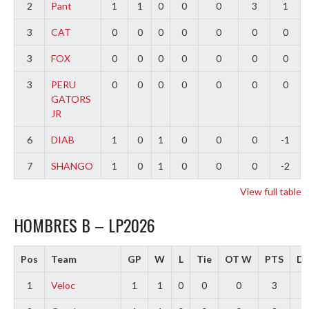
2
Pant
1
1
0
0
0
3
1
3
CAT
0
0
0
0
0
0
0
3
FOX
0
0
0
0
0
0
0
3
PERU
0
0
0
0
0
0
0
GATORS
JR
6
DIAB
1
0
1
0
0
0
-1
7
SHANGO
1
0
1
0
0
0
-2
View full table
HOMBRES B – LP2026
Pos
Team
GP
W
L
Tie
OT W
PTS
Di
1
Veloc
1
1
0
0
0
3
3