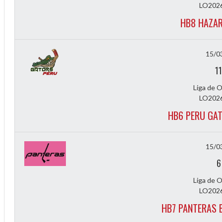
LO2026
HB8 HAZAR
15/0
11
Liga de 
LO2026
HB6 PERU GAT
Diff
4
15/0
6
0
Liga de 
0
LO2026
0
HB7 PANTERAS 
-4