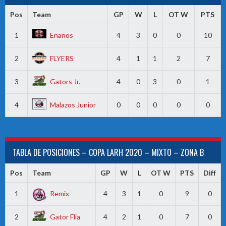
Pos
Team
GP
W
L
OT W
PTS
1
Enanos
4
3
0
0
10
2
FLYERS
4
1
1
2
7
3
Gators Jr.
4
0
3
0
1
4
Malazos Junior
0
0
0
0
0
TABLA DE POSICIONES – COPA LARH 2020 – MIXTO – ZONA B
Pos
Team
GP
W
L
OT W
PTS
Diff
1
Remix
4
3
1
0
9
0
2
Gator Flia
4
2
1
0
7
0