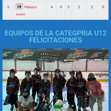
3
Malazos
4
0
3
1
2
0
Junior
EQUIPOS DE LA CATEGPRIA U12
FELICITACIONES